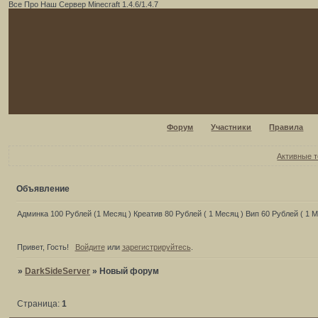
Все Про Наш Сервер Minecraft 1.4.6/1.4.7
Форум
Участники
Правила
Активные 
Объявление
Админка 100 Рублей (1 Месяц ) Креатив 80 Рублей ( 1 Месяц ) Вип 60 Рублей ( 1 
Привет, Гость!
Войдите
или
зарегистрируйтесь
.
»
DarkSideServer
»
Новый форум
Страница:
1