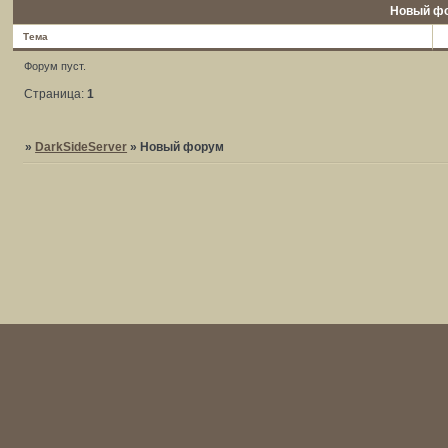
Новый ф
Тема
Форум пуст.
Страница:
1
»
DarkSideServer
»
Новый форум